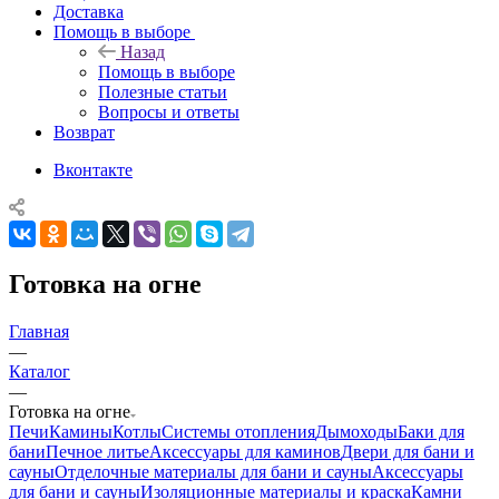
Доставка
Помощь в выборе
Назад
Помощь в выборе
Полезные статьи
Вопросы и ответы
Возврат
Вконтакте
Готовка на огне
Главная
—
Каталог
—
Готовка на огне
Печи
Камины
Котлы
Системы отопления
Дымоходы
Баки для
бани
Печное литье
Аксессуары для каминов
Двери для бани и
сауны
Отделочные материалы для бани и сауны
Аксессуары
для бани и сауны
Изоляционные материалы и краска
Камни