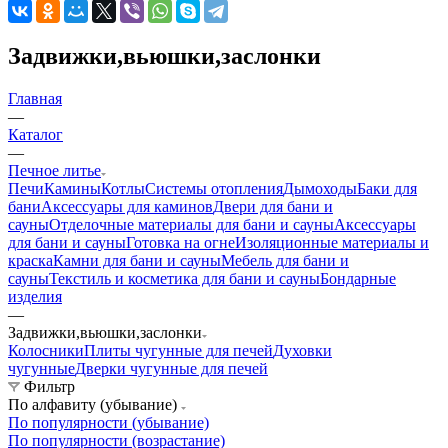
Задвижки,вьюшки,заслонки
Главная
—
Каталог
—
Печное литье
Печи
Камины
Котлы
Системы отопления
Дымоходы
Баки для
бани
Аксессуары для каминов
Двери для бани и
сауны
Отделочные материалы для бани и сауны
Аксессуары
для бани и сауны
Готовка на огне
Изоляционные материалы и
краска
Камни для бани и сауны
Мебель для бани и
сауны
Текстиль и косметика для бани и сауны
Бондарные
изделия
—
Задвижки,вьюшки,заслонки
Колосники
Плиты чугунные для печей
Духовки
чугунные
Дверки чугунные для печей
Фильтр
По алфавиту (убывание)
По популярности (убывание)
По популярности (возрастание)