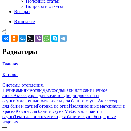
Полезные статьи
Вопросы и ответы
Возврат
Вконтакте
Радиаторы
Главная
—
Каталог
—
Системы отопления
Печи
Камины
Котлы
Дымоходы
Баки для бани
Печное
литье
Аксессуары для каминов
Двери для бани и
сауны
Отделочные материалы для бани и сауны
Аксессуары
для бани и сауны
Готовка на огне
Изоляционные материалы и
краска
Камни для бани и сауны
Мебель для бани и
сауны
Текстиль и косметика для бани и сауны
Бондарные
изделия
—