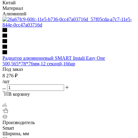
Китай
Материал
Алюминий
Радиатор алюминиевый SMART Instali Easy One
500,565*78*76мм,12 секций,16бар
Под заказ
8 276
₽
/шт
В корзину
Производитель
Smart
Ширина, мм