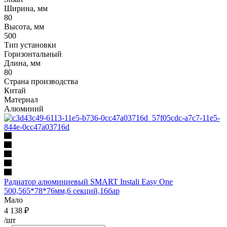
Ширина, мм
80
Высота, мм
500
Тип установки
Горизонтальный
Длина, мм
80
Страна производства
Китай
Материал
Алюминий
Радиатор алюминиевый SMART Instali Easy One
500,565*78*76мм,6 секций,16бар
Мало
4 138
₽
/шт