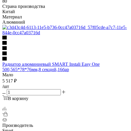
80
Страна производства
Китай
Материал
Алюминий
Радиатор алюминиевый SMART Instali Easy One
500,565*78*76мм,8 секций,16бар
Мало
5 517
₽
/шт
В корзину
Производитель
Smart