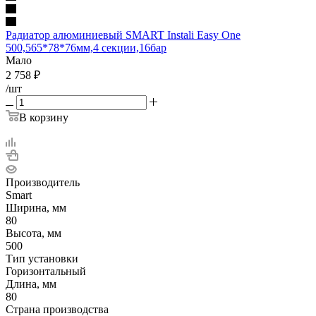
Радиатор алюминиевый SMART Instali Easy One
500,565*78*76мм,4 секции,16бар
Мало
2 758
₽
/шт
В корзину
Производитель
Smart
Ширина, мм
80
Высота, мм
500
Тип установки
Горизонтальный
Длина, мм
80
Страна производства