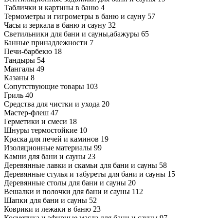
Таблички и картины в баню
4
Термометры и гигрометры в баню и сауну
57
Часы и зеркала в баню и сауну
32
Светильники для бани и сауны,абажуры
65
Банные принадлежности
7
Печи-барбекю
18
Тандыры
54
Мангалы
49
Казаны
8
Сопутствующие товары
103
Гриль
40
Средства для чистки и ухода
20
Мастер-флеш
47
Герметики и смеси
18
Шнуры термостойкие
10
Краска для печей и каминов
19
Изоляционные материалы
99
Камни для бани и сауны
23
Деревянные лавки и скамьи для бани и сауны
58
Деревянные стулья и табуреты для бани и сауны
15
Деревянные столы для бани и сауны
20
Вешалки и полочки для бани и сауны
112
Шапки для бани и сауны
52
Коврики и лежаки в баню
23
Косметика и эфирные масла для бани и сауны
97