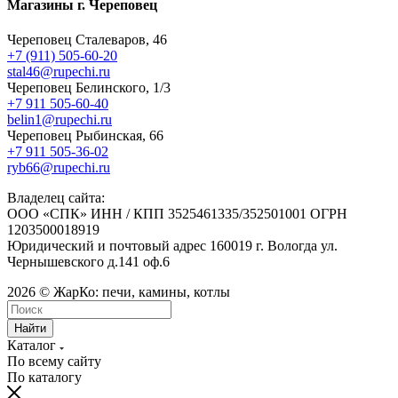
Магазины г. Череповец
Череповец Сталеваров, 46
+7 (911) 505-60-20
stal46@rupechi.ru
Череповец Белинского, 1/3
+7 911 505-60-40
belin1@rupechi.ru
Череповец Рыбинская, 66
+7 911 505-36-02
ryb66@rupechi.ru
Владелец сайта:
ООО «СПК» ИНН / КПП 3525461335/352501001 ОГРН
1203500018919
Юридический и почтовый адрес 160019 г. Вологда ул.
Чернышевского д.141 оф.6
2026 © ЖарКо: печи, камины, котлы
Найти
Каталог
По всему сайту
По каталогу