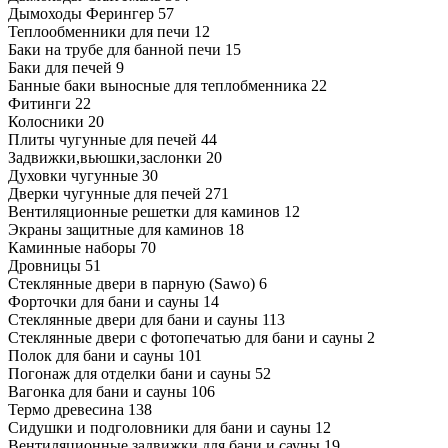
Дымоходы Ферингер
57
Теплообменники для печи
12
Баки на трубе для банной печи
15
Баки для печей
9
Банные баки выносные для теплобменника
22
Фитинги
22
Колосники
20
Плиты чугунные для печей
44
Задвижки,вьюшки,заслонки
20
Духовки чугунные
30
Дверки чугунные для печей
271
Вентиляционные решетки для каминов
12
Экраны защитные для каминов
18
Каминные наборы
70
Дровницы
51
Стеклянные двери в парную (Sawo)
6
Форточки для бани и сауны
14
Стеклянные двери для бани и сауны
113
Стеклянные двери с фотопечатью для бани и сауны
2
Полок для бани и сауны
101
Погонаж для отделки бани и сауны
52
Вагонка для бани и сауны
106
Термо древесина
138
Сидушки и подголовники для бани и сауны
12
Вентиляционные задвижки для бани и сауны
19