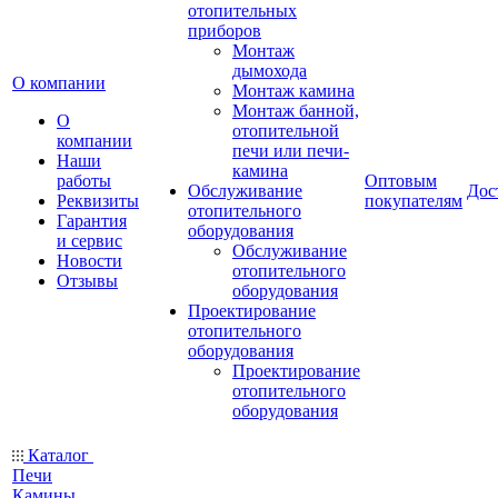
отопительных
приборов
Монтаж
дымохода
О компании
Монтаж камина
Монтаж банной,
О
отопительной
компании
печи или печи-
Наши
камина
работы
Оптовым
Обслуживание
Дос
Реквизиты
покупателям
отопительного
Гарантия
оборудования
и сервис
Обслуживание
Новости
отопительного
Отзывы
оборудования
Проектирование
отопительного
оборудования
Проектирование
отопительного
оборудования
Каталог
Печи
Камины