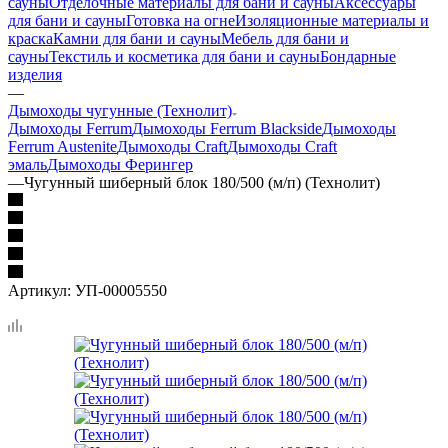
сауны
Отделочные материалы для бани и сауны
Аксессуары
для бани и сауны
Готовка на огне
Изоляционные материалы и
краска
Камни для бани и сауны
Мебель для бани и
сауны
Текстиль и косметика для бани и сауны
Бондарные
изделия
—
Дымоходы чугунные (Технолит)
Дымоходы Ferrum
Дымоходы Ferrum Blackside
Дымоходы
Ferrum Austenite
Дымоходы Craft
Дымоходы Craft
эмаль
Дымоходы Ферингер
—
Чугунный шиберный блок 180/500 (м/п) (Технолит)
Артикул:
УП-00005550