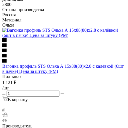
2800
Страна производства
Россия
Материал
Ольха
Вагонка профиль STS Ольха А 15х88(80)х2,8 с калёвкой (6шт
в пачке) Цена за штуку (РМ)
Под заказ
1 121
₽
/шт
В корзину
Производитель